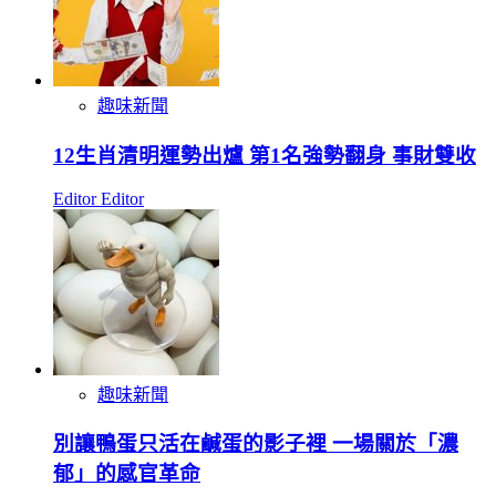
趣味新聞
12生肖清明運勢出爐 第1名強勢翻身 事財雙收
Editor Editor
趣味新聞
別讓鴨蛋只活在鹹蛋的影子裡 一場關於「濃
郁」的感官革命