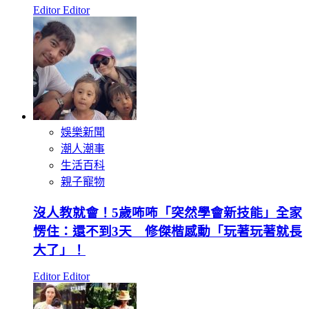
Editor Editor
娛樂新聞
潮人潮事
生活百科
親子寵物
沒人教就會！5歲咘咘「突然學會新技能」全家
愣住：還不到3天 修傑楷感動「玩著玩著就長
大了」！
Editor Editor