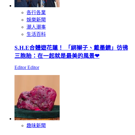
各行各業
娛樂新聞
潮人潮事
生活百科
S.H.E合體遊花蓮！ 「綁辮子、戴墨鏡」彷彿
三胞胎：在一起就是最美的風景❤
Editor Editor
趣味新聞