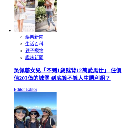
娛樂新聞
生活百科
親子寵物
趣味新聞
吳佩慈女兒「不到1歲就背12萬愛馬仕」 住價
值203億的城堡 到底算不算人生勝利組？
Editor Editor