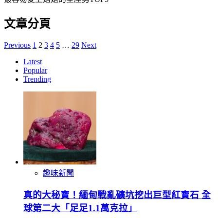
文章分頁
Previous
1
2
3
4
5
…
29
Next
Latest
Popular
Trending
趣味新聞
真的大秘寶！緬甸戰亂礦坑挖出巨型紅寶石 全
球第二大「足足1.1萬克拉」