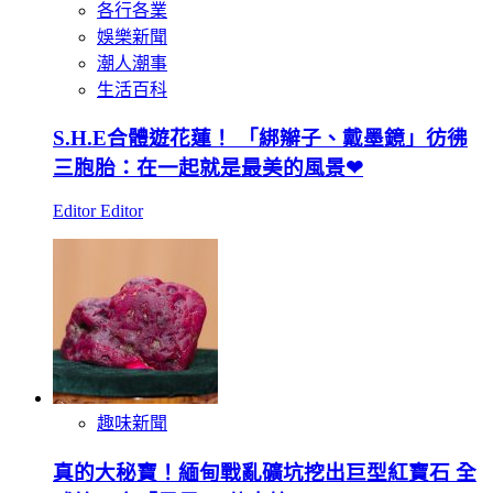
各行各業
娛樂新聞
潮人潮事
生活百科
S.H.E合體遊花蓮！ 「綁辮子、戴墨鏡」彷彿
三胞胎：在一起就是最美的風景❤
Editor Editor
趣味新聞
真的大秘寶！緬甸戰亂礦坑挖出巨型紅寶石 全