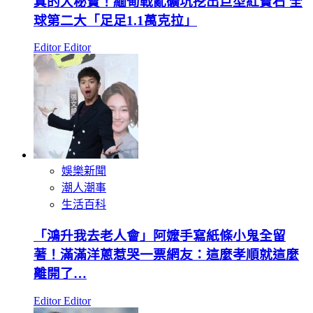
真的大秘寶！緬甸戰亂礦坑挖出巨型紅寶石 全
球第二大「足足1.1萬克拉」
Editor Editor
娛樂新聞
潮人潮事
生活百科
「鴻升我去老人會」阿嬤手寫紙條小鬼全留
著！滿滿洋蔥惹哭一票網友：這麼孝順就這麼
離開了…
Editor Editor