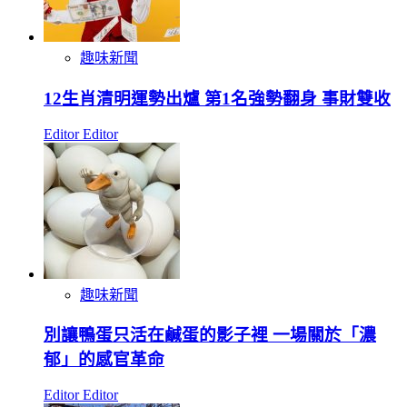
趣味新聞
12生肖清明運勢出爐 第1名強勢翻身 事財雙收
Editor Editor
趣味新聞
別讓鴨蛋只活在鹹蛋的影子裡 一場關於「濃
郁」的感官革命
Editor Editor