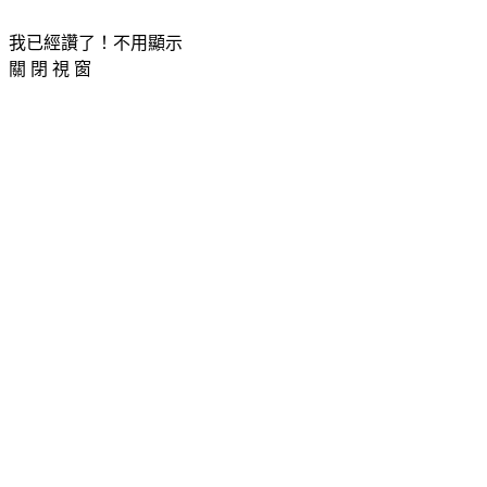
我已經讚了！不用顯示
關 閉 視 窗