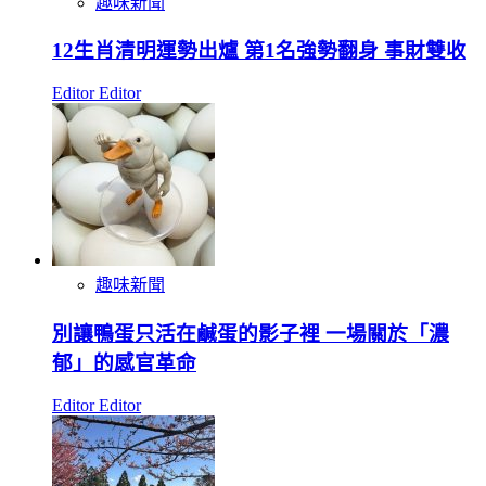
趣味新聞
12生肖清明運勢出爐 第1名強勢翻身 事財雙收
Editor Editor
趣味新聞
別讓鴨蛋只活在鹹蛋的影子裡 一場關於「濃
郁」的感官革命
Editor Editor