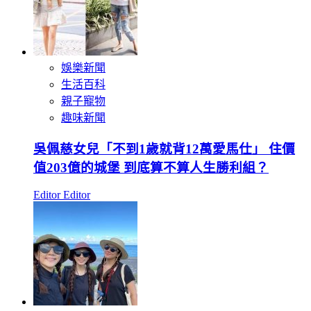
娛樂新聞
生活百科
親子寵物
趣味新聞
吳佩慈女兒「不到1歲就背12萬愛馬仕」 住價
值203億的城堡 到底算不算人生勝利組？
Editor Editor