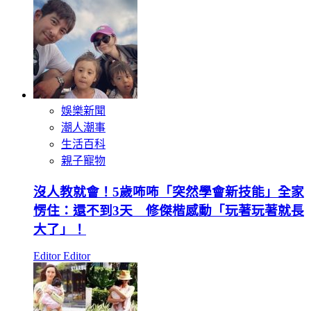
娛樂新聞
潮人潮事
生活百科
親子寵物
沒人教就會！5歲咘咘「突然學會新技能」全家
愣住：還不到3天 修傑楷感動「玩著玩著就長
大了」！
Editor Editor