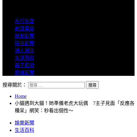
8degree
各行各業
命理星座
娛樂新聞
時事新聞
潮人潮事
生活百科
親子寵物
趣味新聞
搜尋關於：
Home
小貓遇到大貓！她準備老虎大玩偶 7主子見面「反應各
種呆」網笑：秒看出個性～
娛樂新聞
生活百科