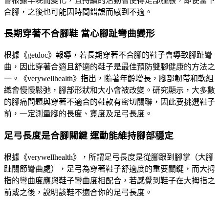
會根據早晚而變化，且持續的活動會使得足部腫脹，即使當下
合腳，之後也可能因時間錯誤而感到不適。
長期穿著不合腳鞋 當心腳趾彎曲變形
根據《getdoc》報導，若長期穿著不合腳的鞋子會導致腳趾彎
曲，因此穿著合適且舒適的鞋子是最佳預防雙腳健康的方法之
一。《verywellhealth》指出，隨著年齡增長，腳部韌帶和軟組
織會慢慢鬆弛，腳部形狀和大小會被改變。研究顯示，大多數
的腳痛問題與穿著不適合的鞋款有密切關聯，因此要挑選鞋子
前，一定測量腳的長度、寬度及足弓長度。
足弓長度是合腳關鍵 運動能維持腳部穩定
根據《verywellhealth》，所謂足弓長度是從腳跟到腳掌（大腳
趾關節彎曲處），足弓為穿著鞋子舒適度的重要關鍵，而大拇
指的彎曲度應與鞋子彎曲度相配合，若感覺到鞋子在大拇指之
前或之後，說明該鞋不適合你的足弓長度。