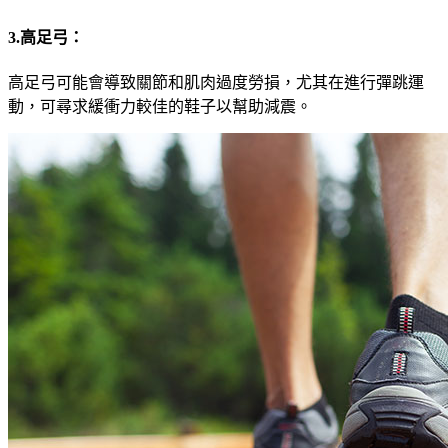
3.高足弓：
高足弓可能會導致關節和肌肉過度勞損，尤其在進行彈跳運
動，可尋求緩衝力較佳的鞋子以幫助減震。