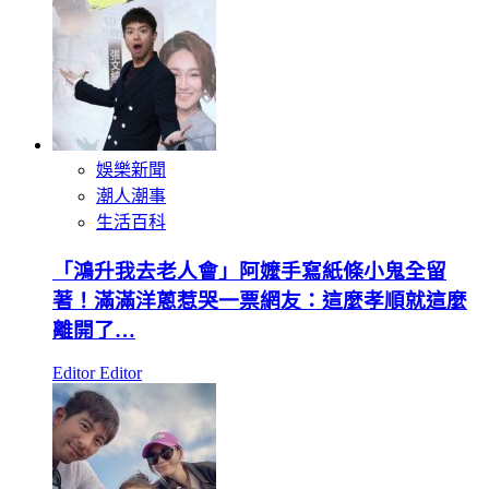
娛樂新聞
潮人潮事
生活百科
「鴻升我去老人會」阿嬤手寫紙條小鬼全留
著！滿滿洋蔥惹哭一票網友：這麼孝順就這麼
離開了…
Editor Editor