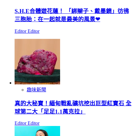
S.H.E合體遊花蓮！ 「綁辮子、戴墨鏡」彷彿
三胞胎：在一起就是最美的風景❤
Editor Editor
趣味新聞
真的大秘寶！緬甸戰亂礦坑挖出巨型紅寶石 全
球第二大「足足1.1萬克拉」
Editor Editor