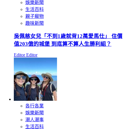
娛樂新聞
生活百科
親子寵物
趣味新聞
吳佩慈女兒「不到1歲就背12萬愛馬仕」 住價
值203億的城堡 到底算不算人生勝利組？
Editor Editor
各行各業
娛樂新聞
潮人潮事
生活百科