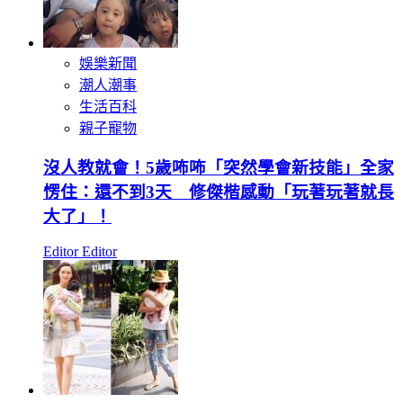
娛樂新聞
潮人潮事
生活百科
親子寵物
沒人教就會！5歲咘咘「突然學會新技能」全家
愣住：還不到3天 修傑楷感動「玩著玩著就長
大了」！
Editor Editor